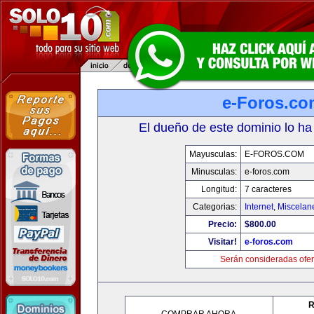
e-Foros.co
El dueño de este dominio lo ha
Mayusculas:
E-FOROS.COM
Minusculas:
e-foros.com
Longitud:
7 caracteres
Categorias:
Internet
,
Miscelane
Precio:
$800.00
Visitar!
e-foros.com
Serán consideradas ofer
R