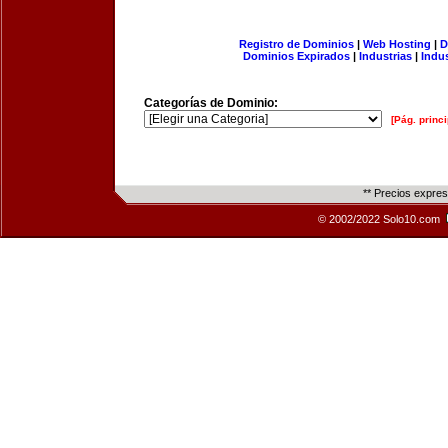
Registro de Dominios
|
Web Hosting
|
D
Dominios Expirados
|
Industrias
|
Indu
Categorías de Dominio:
[Pág. princi
** Precios expre
© 2002/2022 Solo10.com