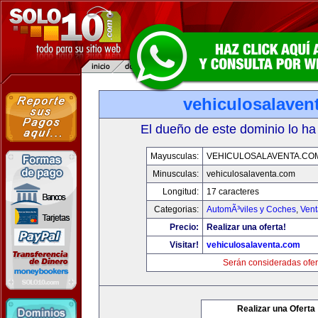
vehiculosalaven
El dueño de este dominio lo ha
Mayusculas:
VEHICULOSALAVENTA.CO
Minusculas:
vehiculosalaventa.com
Longitud:
17 caracteres
Categorias:
AutomÃ³viles y Coches
,
Vent
Precio:
Realizar una oferta!
Visitar!
vehiculosalaventa.com
Serán consideradas ofer
Realizar una Oferta