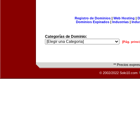
Registro de Dominios
|
Web Hosting
|
D
Dominios Expirados
|
Industrias
|
Indu
Categorías de Dominio:
[Pág. princi
** Precios expre
© 2002/2022 Solo10.com