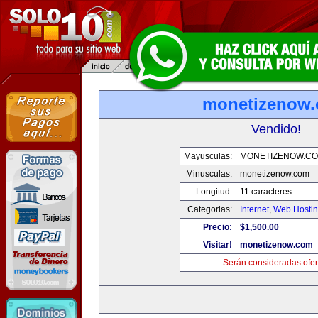
monetizenow
Vendido!
Mayusculas:
MONETIZENOW.C
Minusculas:
monetizenow.com
Longitud:
11 caracteres
Categorias:
Internet
,
Web Hostin
Precio:
$1,500.00
Visitar!
monetizenow.com
Serán consideradas ofer