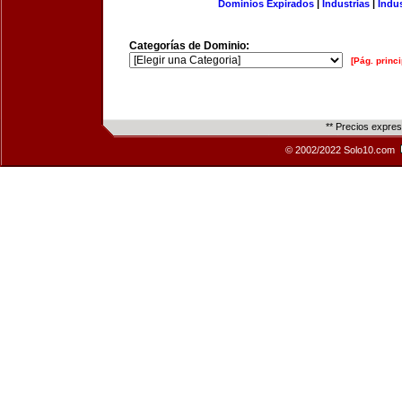
Dominios Expirados
|
Industrias
|
Indu
Categorías de Dominio:
[Pág. princi
** Precios expre
© 2002/2022 Solo10.com