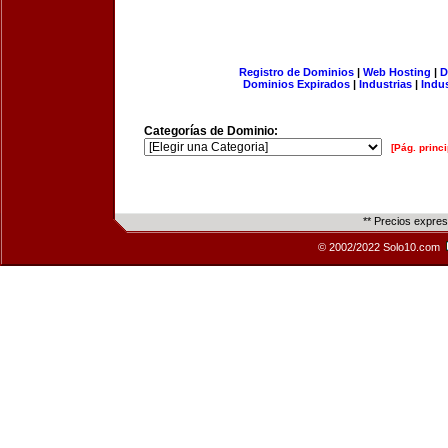
Registro de Dominios
|
Web Hosting
|
D
Dominios Expirados
|
Industrias
|
Indu
Categorías de Dominio:
[Pág. princi
** Precios expre
© 2002/2022 Solo10.com