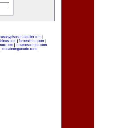
casasypisosenalquiler.com
|
hinas.com
|
foroenlinea.com
|
inux.com
|
insumoscampo.com
|
rematedeganado.com
|