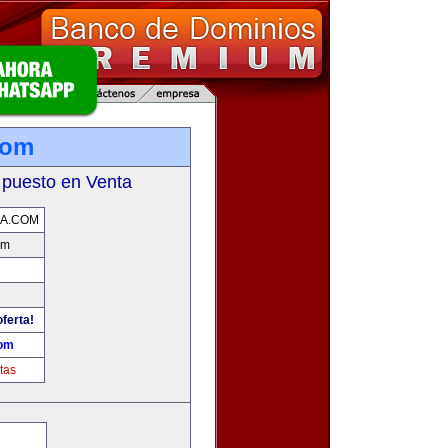
com
 puesto en Venta
A.COM
om
oferta!
com
tas