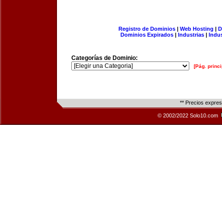
Registro de Dominios
|
Web Hosting
|
D
Dominios Expirados
|
Industrias
|
Indu
Categorías de Dominio:
[Pág. princi
** Precios expre
© 2002/2022 Solo10.com