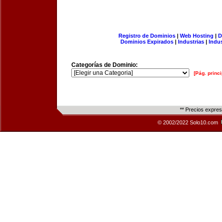
Registro de Dominios
|
Web Hosting
|
D
Dominios Expirados
|
Industrias
|
Indu
Categorías de Dominio:
[Pág. princi
** Precios expre
© 2002/2022 Solo10.com