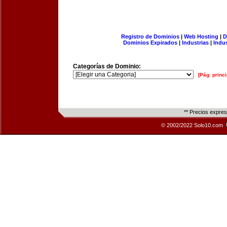
Registro de Dominios
|
Web Hosting
|
D
Dominios Expirados
|
Industrias
|
Indu
Categorías de Dominio:
[Pág. princi
** Precios expre
© 2002/2022 Solo10.com