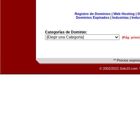
Registro de Dominios
|
Web Hosting
|
D
Dominios Expirados
|
Industrias
|
Indu
Categorías de Dominio:
[Pág. princi
** Precios expre
© 2002/2022 Solo10.com