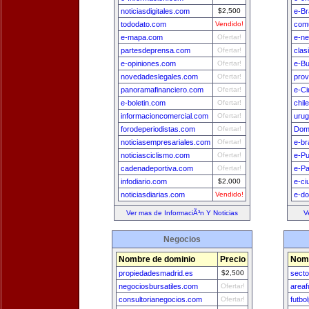
noticiasdigitales.com
$2,500
e-Br
tododato.com
Vendido!
comu
e-mapa.com
Ofertar!
e-n
partesdeprensa.com
Ofertar!
clas
e-opiniones.com
Ofertar!
e-B
novedadeslegales.com
Ofertar!
prov
panoramafinanciero.com
Ofertar!
e-Ci
e-boletin.com
Ofertar!
chil
informacioncomercial.com
Ofertar!
uru
forodeperiodistas.com
Ofertar!
Dom
noticiasempresariales.com
Ofertar!
e-br
noticiasciclismo.com
Ofertar!
e-Pu
cadenadeportiva.com
Ofertar!
e-P
infodiario.com
$2,000
e-ci
noticiasdiarias.com
Vendido!
e-do
Ver mas de InformaciÃ³n Y Noticias
V
Negocios
Nombre de dominio
Precio
Nomb
propiedadesmadrid.es
$2,500
secto
negociosbursatiles.com
Ofertar!
areaf
consultorianegocios.com
Ofertar!
futbo