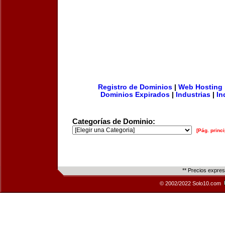
Registro de Dominios
|
Web Hosting
Dominios Expirados
|
Industrias
|
In
Categorías de Dominio:
[Pág. princi
** Precios expre
© 2002/2022 Solo10.com