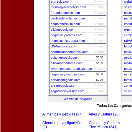
e-precios.com
Ofertar!
webde
tecnologiacomercial.com
Ofertar!
selec
forosdenegocio.com
Ofertar!
notic
gestiondereclamos.com
Ofertar!
parti
comotenerexito.com
Ofertar!
zona
clicknegocio.com
Ofertar!
e-ten
negociosyventas.com
Ofertar!
camp
negociosnicaragua.com
Ofertar!
rally
USAnegocios.com
Ofertar!
futbo
oportunidadcomercial.com
Ofertar!
notic
guiamercosul.com
$550
gest
clubimportadores.com
$599
ajedr
inversionesestrategicas.com
Ofertar!
pesca
negociosyfinanzas.com
$950
estre
portaldenegocio.com
$990
futbo
areanegocios.com
Ofertar!
zona
segurodeinversion.com
Ofertar!
sele
Ver mas de Negocios
Todas las Categoria
Alimentos y Bebidas (37)
Artes y Cultura (26)
Ciencia e InvestigaciÃ³n
Compras y Comercio
(8)
ElectrÃ³nico (341)