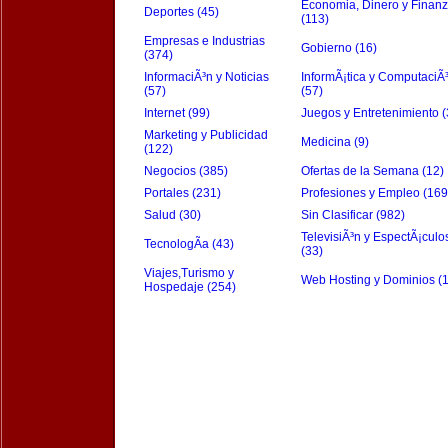
Economia, Dinero y Finan
Deportes (45)
(113)
Empresas e Industrias
Gobierno (16)
(374)
InformaciÃ³n y Noticias
InformÃ¡tica y ComputaciÃ
(57)
(57)
Internet (99)
Juegos y Entretenimiento (
Marketing y Publicidad
Medicina (9)
(122)
Negocios (385)
Ofertas de la Semana (12)
Portales (231)
Profesiones y Empleo (169
Salud (30)
Sin Clasificar (982)
TelevisiÃ³n y EspectÃ¡culo
TecnologÃ­a (43)
(33)
Viajes,Turismo y
Web Hosting y Dominios (
Hospedaje (254)