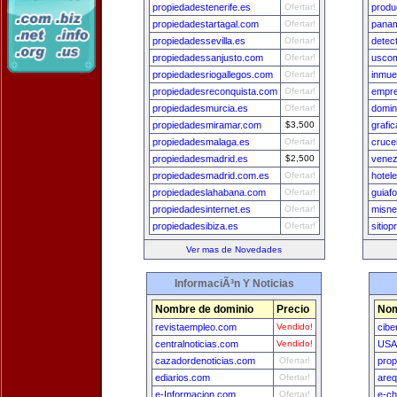
propiedadestenerife.es
Ofertar!
produ
propiedadestartagal.com
Ofertar!
panam
propiedadessevilla.es
Ofertar!
detec
propiedadessanjusto.com
Ofertar!
usco
propiedadesriogallegos.com
Ofertar!
inmue
propiedadesreconquista.com
Ofertar!
empre
propiedadesmurcia.es
Ofertar!
domini
propiedadesmiramar.com
$3,500
grafi
propiedadesmalaga.es
Ofertar!
cruce
propiedadesmadrid.es
$2,500
venez
propiedadesmadrid.com.es
Ofertar!
hotel
propiedadeslahabana.com
Ofertar!
guiaf
propiedadesinternet.es
Ofertar!
misne
propiedadesibiza.es
Ofertar!
sitiop
Ver mas de Novedades
InformaciÃ³n Y Noticias
Nombre de dominio
Precio
Nom
revistaempleo.com
Vendido!
cibe
centralnoticias.com
Vendido!
USA
cazadordenoticias.com
Ofertar!
prop
ediarios.com
Ofertar!
areq
e-Informacion.com
Ofertar!
e-ch