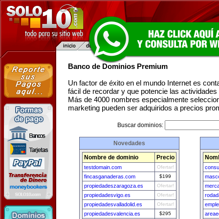
Banco de Dominios Premium
Un factor de éxito en el mundo Internet es con
fácil de recordar y que potencie las actividade
Más de 4000 nombres especialmente seleccion
marketing pueden ser adquiridos a precios pro
Buscar dominios:
Novedades
Nombre de dominio
Precio
Nomb
testdomain.com
Ofertar!
consu
fincasganaderas.com
$199
masc
propiedadeszaragoza.es
Ofertar!
merca
propiedadesvigo.es
Ofertar!
rodad
propiedadesvalladolid.es
Ofertar!
emple
propiedadesvalencia.es
$295
areae