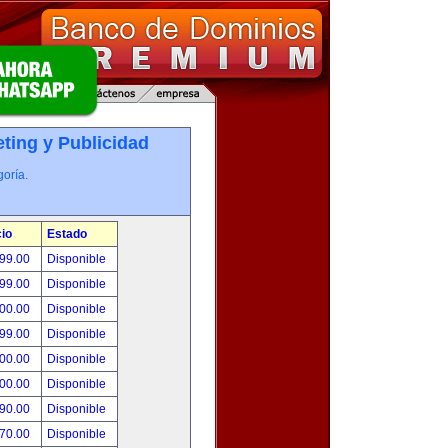
ting y Publicidad
oría.
io
Estado
999.00
Disponible
999.00
Disponible
500.00
Disponible
999.00
Disponible
500.00
Disponible
500.00
Disponible
390.00
Disponible
270.00
Disponible